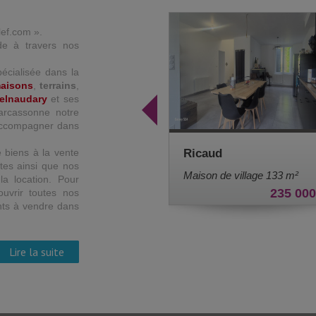
lef.com ».
de à travers nos
écialisée dans la
aisons
,
terrains
,
elnaudary
et ses
Carcassonne notre
 accompagner dans
 biens à la vente
Villepinte
Castelnaudary
tes ainsi que nos
118 800
Maison de village 75 m²
Immeuble 250 m²
a location. Pour
55 000 €
uvrir toutes nos
nts à vendre dans
Lire la suite