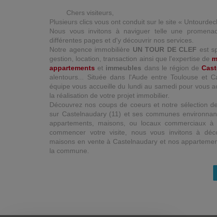
Chers visiteurs,
Plusieurs clics vous ont conduit sur le site « Untourdec
Nous vous invitons à naviguer telle une promena
différentes pages et d'y découvrir nos services.
Notre agence immobilière
UN TOUR DE CLEF
est sp
gestion, location, transaction ainsi que l'expertise de
m
appartements
et
immeubles
dans le région de
Cast
alentours... Située dans l'Aude entre Toulouse et 
équipe vous accueille du lundi au samedi pour vous
la réalisation de votre projet immobilier.
Découvrez nos coups de coeurs et notre sélection de
Ricaud
sur Castelnaudary (11) et ses communes environnan
Maison de village 133 m²
appartements, maisons, ou locaux commerciaux à l
235 000 €
commencer votre visite, nous vous invitons à déco
maisons en vente à Castelnaudary et nos apparteme
la commune.