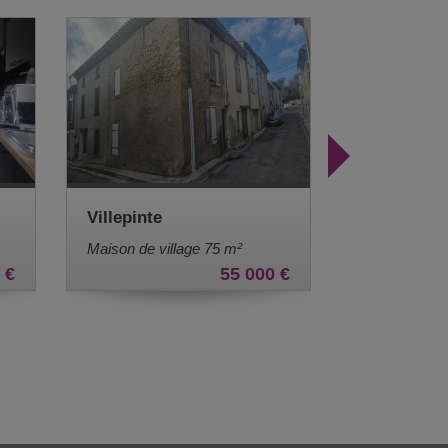
Labastide-D'Anjou
 €
699 000 €
Propriete 530 m²