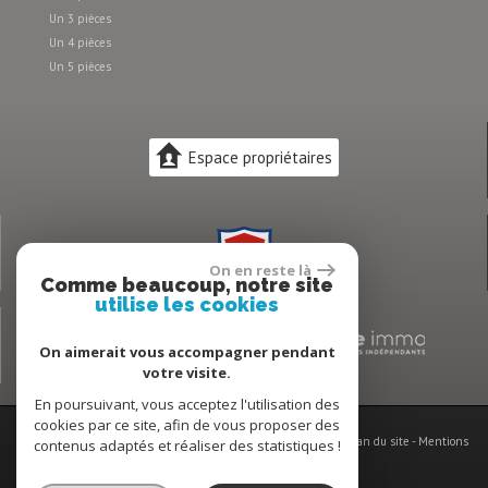
Un 3 pièces
Un 4 pièces
Un 5 pièces
Espace propriétaires
On en reste là
Comme beaucoup, notre site
utilise les cookies
On aimerait vous accompagner pendant
votre visite.
En poursuivant, vous acceptez l'utilisation des
cookies par ce site, afin de vous proposer des
© 2026 | Tous droits réservés | Traduction powered by Google -
Plan du site
-
Mentions
contenus adaptés et réaliser des statistiques !
légales
-
Partenaires
-
Admin
-
Toutes nos annonces
Honoraires vente
-
Honoraires location