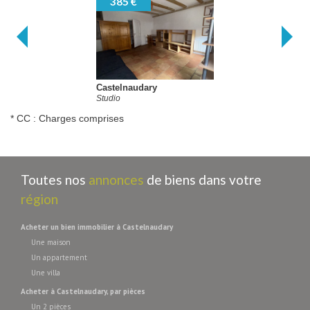
385 €
Castelnaudary
Ca
Studio
App
* CC : Charges comprises
Toutes nos
annonces
de biens dans votre
région
acheter un bien immobilier à Castelnaudary
Une maison
Un appartement
Une villa
acheter à Castelnaudary, par pièces
Un 2 pièces