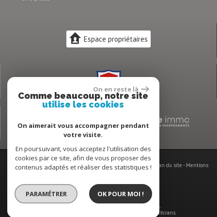
Espace propriétaires
On en reste là
Comme beaucoup, notre site
utilise les cookies
On aimerait vous accompagner pendant
votre visite.
En poursuivant, vous acceptez l'utilisation des
cookies par ce site, afin de vous proposer des
© 2026 | Tous droits réservés | Traduction powered by Google -
Plan du site
-
Mentions
contenus adaptés et réaliser des statistiques !
légales
-
Partenaires
-
Admin
-
Toutes nos annonces
Honoraires vente
-
Honoraires location
PARAMÉTRER
OK POUR MOI !
Site internet compatible multi-supports,
un seul site adaptable à tous les types d'écrans.