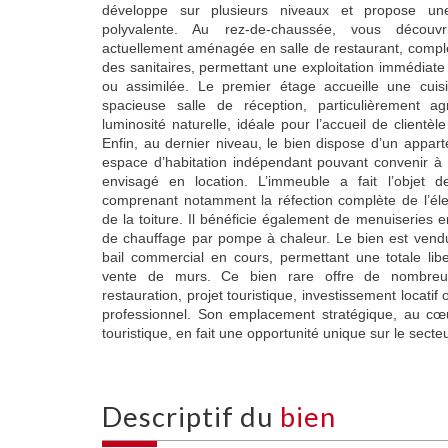
développe sur plusieurs niveaux et propose une 
polyvalente. Au rez-de-chaussée, vous découv
actuellement aménagée en salle de restaurant, compl
des sanitaires, permettant une exploitation immédiate 
ou assimilée. Le premier étage accueille une cuisi
spacieuse salle de réception, particulièrement ag
luminosité naturelle, idéale pour l’accueil de clientè
Enfin, au dernier niveau, le bien dispose d’un appar
espace d’habitation indépendant pouvant convenir à u
envisagé en location. L’immeuble a fait l’objet 
comprenant notamment la réfection complète de l’électr
de la toiture. Il bénéficie également de menuiseries 
de chauffage par pompe à chaleur. Le bien est vendu
bail commercial en cours, permettant une totale libert
vente de murs. Ce bien rare offre de nombreuse
restauration, projet touristique, investissement locatif 
professionnel. Son emplacement stratégique, au cœ
touristique, en fait une opportunité unique sur le secte
descriptif du
bien