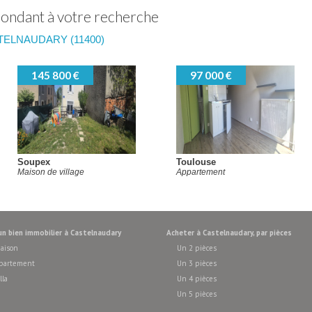
pondant à votre recherche
ELNAUDARY (11400)
145 800 €
97 000 €
Soupex
Toulouse
Maison de village
Appartement
 un bien immobilier à Castelnaudary
acheter à Castelnaudary, par pièces
maison
Un 2 pièces
ppartement
Un 3 pièces
lla
Un 4 pièces
Un 5 pièces