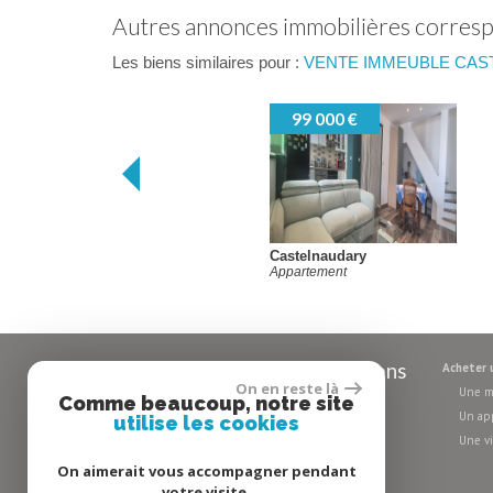
autres annonces immobilières corres
Les biens similaires pour :
VENTE IMMEUBLE CAST
99 000 €
Castelnaudary
Appartement
Toutes nos
annonces
de biens
acheter
On en reste là
Une 
dans votre
région
Comme beaucoup, notre site
Un a
utilise les cookies
Une vi
On aimerait vous accompagner pendant
votre visite.