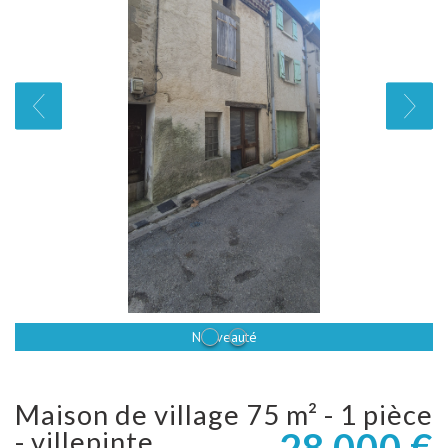
Sous Offre
Nouveauté
maison de village 75 m² - 1 pièce
28 000
€
- villepinte